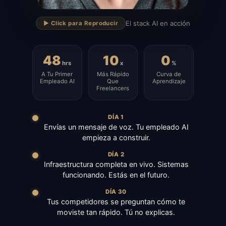
▶
El stack AI en acción
▶️ Click para Reproducir
48
10
0
hrs
x
%
A Tu Primer
Más Rápido
Curva de
Empleado AI
Que
Aprendizaje
Freelancers
DÍA 1
Envías un mensaje de voz. Tu empleado AI
empieza a construir.
DÍA 2
Infraestructura completa en vivo. Sistemas
funcionando. Estás en el futuro.
DÍA 30
Tus competidores se preguntan cómo te
moviste tan rápido. Tú no explicas.