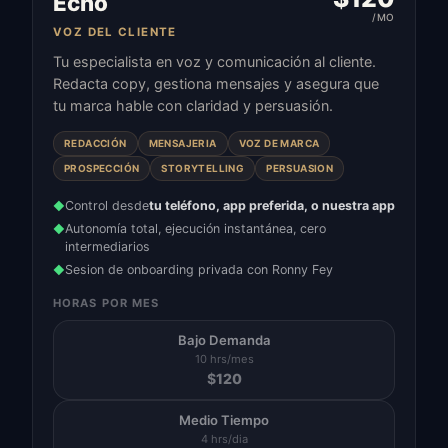
Echo
/MO
VOZ DEL CLIENTE
Tu especialista en voz y comunicación al cliente.
Redacta copy, gestiona mensajes y asegura que
tu marca hable con claridad y persuasión.
REDACCIÓN
MENSAJERIA
VOZ DE MARCA
PROSPECCIÓN
STORYTELLING
PERSUASION
Control desde
tu teléfono, app preferida, o nuestra app
◆
Autonomía total, ejecución instantánea, cero
◆
intermediarios
Sesion de onboarding privada con Ronny Fey
◆
HORAS POR MES
Bajo Demanda
10 hrs/mes
$
120
Medio Tiempo
4 hrs/dia