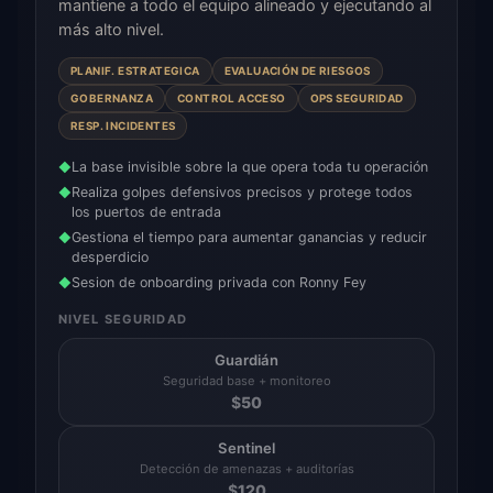
mantiene a todo el equipo alineado y ejecutando al
más alto nivel.
PLANIF. ESTRATEGICA
EVALUACIÓN DE RIESGOS
GOBERNANZA
CONTROL ACCESO
OPS SEGURIDAD
RESP. INCIDENTES
La base invisible sobre la que opera toda tu operación
◆
Realiza golpes defensivos precisos y protege todos
◆
los puertos de entrada
Gestiona el tiempo para aumentar ganancias y reducir
◆
desperdicio
Sesion de onboarding privada con Ronny Fey
◆
NIVEL SEGURIDAD
Guardián
Seguridad base + monitoreo
$
50
Sentinel
Detección de amenazas + auditorías
$
120