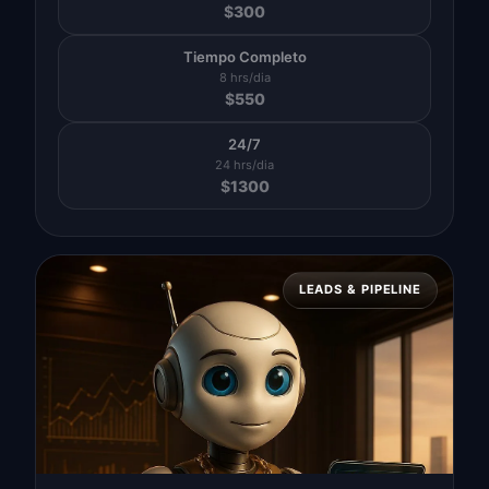
$
300
Tiempo Completo
8 hrs/dia
$
550
24/7
24 hrs/dia
$
1300
LEADS & PIPELINE