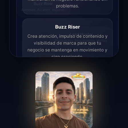
Buzz Riser
problemas.
Atención. Alcance. Impulso.
Buzz Riser
Crea atención, impulso de contenido y
Lead Hunter
Prospectos. Seguimiento. Ventas.
visibilidad de marca para que tu
negocio se mantenga en movimiento y
siga creciendo.
Lead Hunter
Encuentra oportunidades, ayuda con
outreach, y convierte interes en leads
reales.
Access Angel