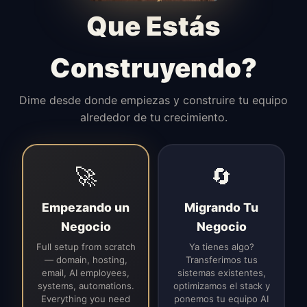
Gestiona acceso, flujo de
Que Estás
comunicación y coordinación con
clientes con calma y precisión.
Construyendo?
Dime desde donde empiezas y construire tu equipo
alrededor de tu crecimiento.
🚀
🔄
Empezando un
Migrando Tu
Negocio
Negocio
Full setup from scratch
Ya tienes algo?
— domain, hosting,
Transferimos tus
email, AI employees,
sistemas existentes,
systems, automations.
optimizamos el stack y
Everything you need
ponemos tu equipo AI