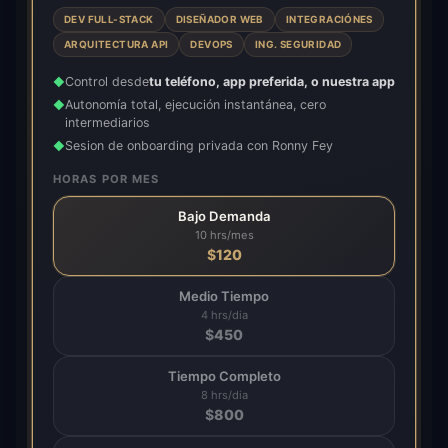
DEV FULL-STACK
DISEÑADOR WEB
INTEGRACIÓNES
ARQUITECTURA API
DEVOPS
ING. SEGURIDAD
Control desde
tu teléfono, app preferida, o nuestra app
◆
Autonomía total, ejecución instantánea, cero
◆
intermediarios
Sesion de onboarding privada con Ronny Fey
◆
HORAS POR MES
Bajo Demanda
10 hrs/mes
$
120
Medio Tiempo
4 hrs/dia
$
450
Tiempo Completo
8 hrs/dia
$
800