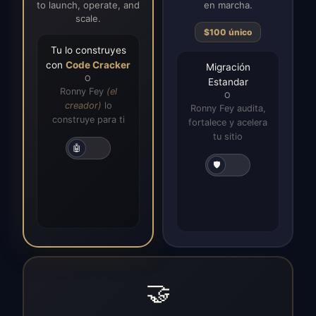
to launch, operate, and
en marcha.
scale.
$100 único
Tu lo construyes
con
Code Cracker
Migración
O
Estandar
Ronny Fey
(el
O
creador)
lo
Ronny Fey audita,
construye para ti
fortalece y acelera
tu sitio
🤖
🛡️
🤝