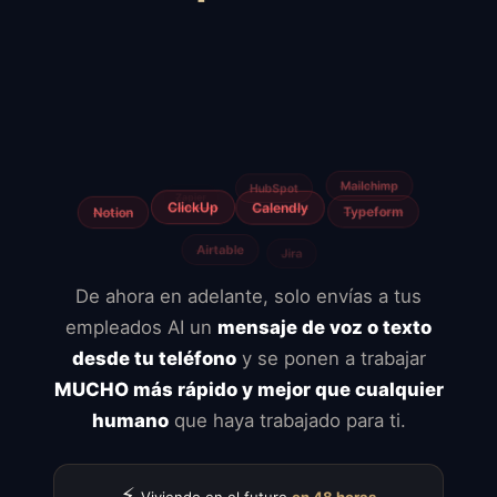
Squarespace
Wix
WooCommerce
Webflow
Shopify
BigCommerce
Magento
Slow hosting
Freelancers
Fiverr
De ahora en adelante, solo envías a tus
empleados AI un
mensaje de voz o texto
desde tu teléfono
y se ponen a trabajar
MUCHO más rápido y mejor que cualquier
humano
que haya trabajado para ti.
⚡
Viviendo en el futuro
en 48 horas