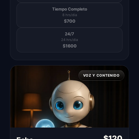
Tiempo Completo
8 hrs/dia
$
700
24/7
24 hrs/dia
$
1600
VOZ Y CONTENIDO
$
120