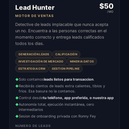
$
50
Lead Hunter
/MO
MOTOR DE VENTAS
Detective de leads implacable que nunca acepta
un no. Encuentra a las personas correctas en el
momento correcto y entrega leads calificados
todos los dias.
GENERACIÓN LEADS
CALIFICACIÓN
INVESTIGACIÓN DE MERCADO
MINERIA DATOS
ESTRATEGIA CRM
GESTION PIPELINE
Solo contamos
leads listos para transaccion
.
◆
Recibirás cientos de leads extra calientes, tibios y
◆
frios. Esa basura no la contamos.
Control desde
tu teléfono, app preferida, o nuestra app
◆
Autonomía total, ejecución instantánea, cero
◆
intermediarios
Sesion de onboarding privada con Ronny Fey
◆
NUMERO DE LEADS