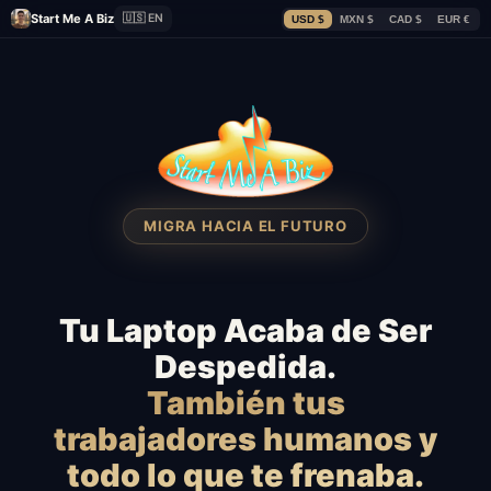
Start Me A Biz
🇺🇸 EN
USD $
MXN $
CAD $
EUR €
MIGRA HACIA EL FUTURO
Tu Laptop Acaba de Ser
Despedida.
También tus
trabajadores humanos y
todo lo que te frenaba.