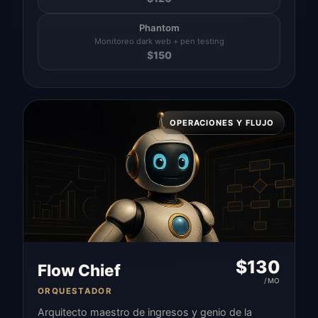
Phantom
Monitoreo dark web + pen testing
$
150
OPERACIONES Y FLUJO
$
130
Flow Chief
/MO
ORQUESTADOR
Arquitecto maestro de ingresos y genio de la